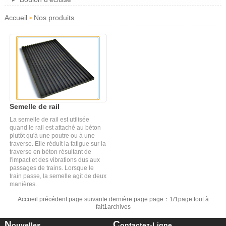
Accueil
Nos produits
>
Semelle de rail
La semelle de rail est utilisée
quand le rail est attaché au béton
plutôt qu'à une poutre ou à une
traverse. Elle réduit la fatigue sur la
traverse en béton résultant de
l'impact et des vibrations dus aux
passages de trains. Lorsque le
train passe, la semelle agit de deux
manières.
Accueil précédent page suivante dernière page page：1/1page tout à
fait1archives
N
C
Ouvelles
Ontactez-Ligne