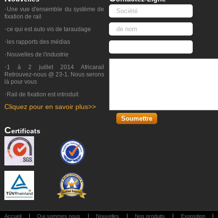
·
Une vue d'ensemble du système de
fixation de rail
·
ce qui est auto vis de taraudage
·
les rapports des médias
·
Nouvelles de l'industrie
·
1 à 2 juillet 2014 Africarail
Retrouvez-nous @ 23-1. Nous serons
là pour vous
·
Rail de fixation est introduit
Cliquez pour en savoir plus>>
C
Ertificats
|
|
|
|
|
Accueil
Qui sommes nous
Nouvelles
Nos produits
Exposition