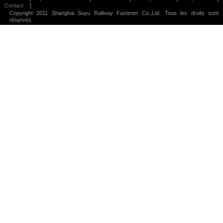
|
Contact
Copyright 2011 Shanghai Suyu Railway Fastener Co.,Ltd. Tous les droits sont
réservés