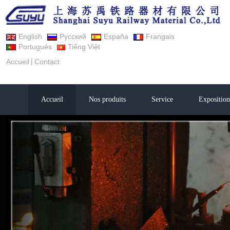
English
Русский
España
Frangais
Portugués
Tiếng Việt
|
Accueil
Contact
Accueil
Nos produits
Service
Exposition